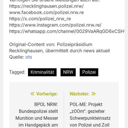
https://recklinghausen.polizei.nrw/
www.facebook.com/polizei.nrw.re
https://x.com/polizei_nrw_re
https://www.instagram.com/polizei.nrw.re/
https://whatsapp.com/channel/0029VaARqGD6xCSHw
Original-Content von: Polizeipräsidium
Recklinghausen, übermittelt durch news aktuell
Quelle:
ots
Tagged:
Kriminalität
NRW
Polizei
Vorherige:
Nächster:
Beitragsnavigation
BPOL NRW:
POL-ME: Projekt
Bundespolizei stellt
„zOOm“: gezielter
Munition und Messer
Schwerpunkteinsatz
im Handgepäck am
von Polizei und Zoll