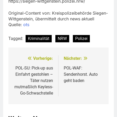
https://siegen-wittgenstein.polizei.nrw/
Original-Content von: Kreispolizeibehörde Siegen-
Wittgenstein, übermittelt durch news aktuell
Quelle:
ots
Tagged:
Kriminalität
NRW
Polizei
Vorherige:
Nächster:
Beitragsnavigation
POL-SU: Pick-up aus
POL-WAF:
Einfahrt gestohlen –
Sendenhorst. Auto
Täter nutzen
geht baden
mutmaßlich Keyless-
Go-Schwachstelle