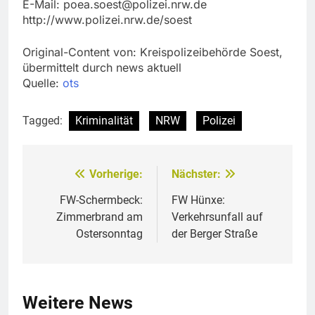
E-Mail:
poea.soest@polizei.nrw.de
http://www.polizei.nrw.de/soest
Original-Content von: Kreispolizeibehörde Soest,
übermittelt durch news aktuell
Quelle:
ots
Tagged:
Kriminalität
NRW
Polizei
Vorherige:
Nächster:
Beitragsnavigation
FW-Schermbeck:
FW Hünxe:
Zimmerbrand am
Verkehrsunfall auf
Ostersonntag
der Berger Straße
Weitere News