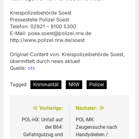
Kreispolizeibehörde Soest
Pressestelle Polizei Soest
Telefon: 02921 – 9100 5300
E-Mail:
poea.soest@polizei.nrw.de
http://www.polizei.nrw.de/soest
Original-Content von: Kreispolizeibehörde Soest,
übermittelt durch news aktuell
Quelle:
ots
Tagged:
Kriminalität
NRW
Polizei
Vorherige:
Nächster:
Beitragsnavigation
POL-HX: Unfall auf
POL-MK:
der B64:
Zeugensuche nach
Gefahrgutzug und
Handydieben /