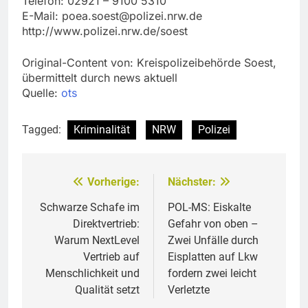
Telefon: 02921 – 9100 5310
E-Mail:
poea.soest@polizei.nrw.de
http://www.polizei.nrw.de/soest
Original-Content von: Kreispolizeibehörde Soest,
übermittelt durch news aktuell
Quelle:
ots
Tagged:
Kriminalität
NRW
Polizei
Vorherige:
Nächster:
Beitragsnavigation
Schwarze Schafe im
POL-MS: Eiskalte
Direktvertrieb:
Gefahr von oben –
Warum NextLevel
Zwei Unfälle durch
Vertrieb auf
Eisplatten auf Lkw
Menschlichkeit und
fordern zwei leicht
Qualität setzt
Verletzte