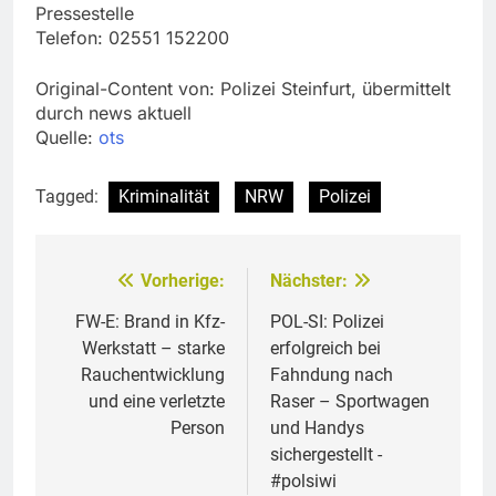
Pressestelle
Telefon: 02551 152200
Original-Content von: Polizei Steinfurt, übermittelt
durch news aktuell
Quelle:
ots
Tagged:
Kriminalität
NRW
Polizei
Vorherige:
Nächster:
Beitragsnavigation
FW-E: Brand in Kfz-
POL-SI: Polizei
Werkstatt – starke
erfolgreich bei
Rauchentwicklung
Fahndung nach
und eine verletzte
Raser – Sportwagen
Person
und Handys
sichergestellt -
#polsiwi