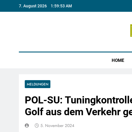
Skip
7. August 2026
1:59:54 AM
to
content
Münste
HOME
MELDUNGEN
POL-SU: Tuningkontroll
Golf aus dem Verkehr g
5. November 2024