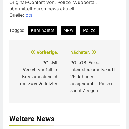
Original-Content von: Polizei Wuppertal,
übermittelt durch news aktuell
Quelle:
ots
Tagged:
Kriminalität
NRW
Polizei
Vorherige:
Nächster:
Beitragsnavigation
POL-MI:
POL-OB: Fake-
Verkehrsunfall im
Internetbekanntschaft:
Kreuzungsbereich
26-Jähriger
mit zwei Verletzten
ausgeraubt – Polizei
sucht Zeugen
Weitere News