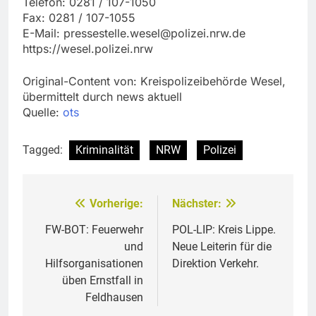
Telefon: 0281 / 107-1050
Fax: 0281 / 107-1055
E-Mail:
pressestelle.wesel@polizei.nrw.de
https://wesel.polizei.nrw
Original-Content von: Kreispolizeibehörde Wesel,
übermittelt durch news aktuell
Quelle:
ots
Tagged:
Kriminalität
NRW
Polizei
Vorherige:
Nächster:
Beitragsnavigation
FW-BOT: Feuerwehr
POL-LIP: Kreis Lippe.
und
Neue Leiterin für die
Hilfsorganisationen
Direktion Verkehr.
üben Ernstfall in
Feldhausen