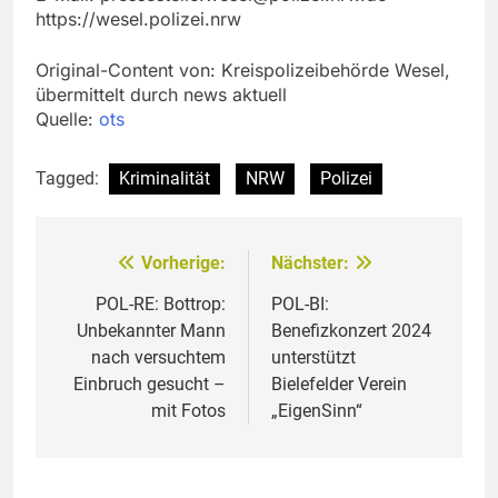
https://wesel.polizei.nrw
Original-Content von: Kreispolizeibehörde Wesel,
übermittelt durch news aktuell
Quelle:
ots
Tagged:
Kriminalität
NRW
Polizei
Vorherige:
Nächster:
Beitragsnavigation
POL-RE: Bottrop:
POL-BI:
Unbekannter Mann
Benefizkonzert 2024
nach versuchtem
unterstützt
Einbruch gesucht –
Bielefelder Verein
mit Fotos
„EigenSinn“