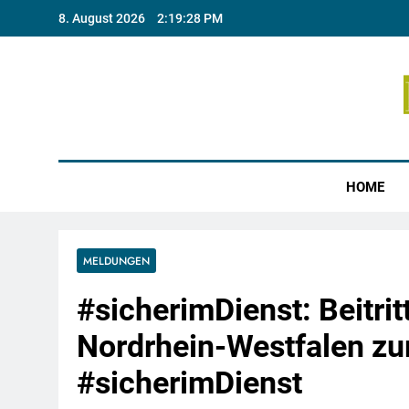
Skip
8. August 2026
2:19:29 PM
to
content
Münste
HOME
MELDUNGEN
#sicherimDienst: Beitrit
Nordrhein-Westfalen z
#sicherimDienst