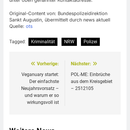
Original-Content von: Bundespolizeidirektion
Sankt Augustin, übermittelt durch news aktuell
Quelle:
ots
Tagged:
Kriminalität
NRW
Polizei
Vorherige:
Nächster:
Beitragsnavigation
Veganuary startet:
POL-ME: Einbrüche
Der einfachste
aus dem Kreisgebiet
Neujahrsvorsatz –
– 2512105
und warum er so
wirkungsvoll ist