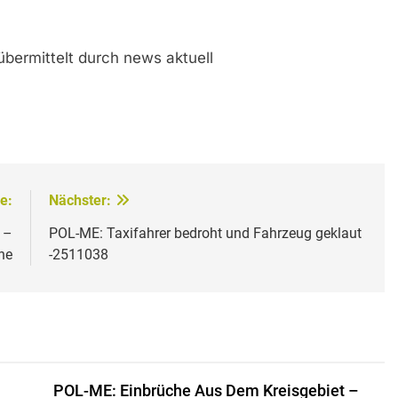
übermittelt durch news aktuell
e:
Nächster:
 –
POL-ME: Taxifahrer bedroht und Fahrzeug geklaut
he
-2511038
POL-ME: Einbrüche Aus Dem Kreisgebiet –