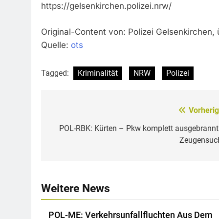
https://gelsenkirchen.polizei.nrw/
Original-Content von: Polizei Gelsenkirchen, 
Quelle:
ots
Tagged:
Kriminalität
NRW
Polizei
Vorherig
Beitragsnavigation
POL-RBK: Kürten – Pkw komplett ausgebrannt
Zeugensuc
Weitere News
POL-ME: Verkehrsunfallfluchten Aus Dem