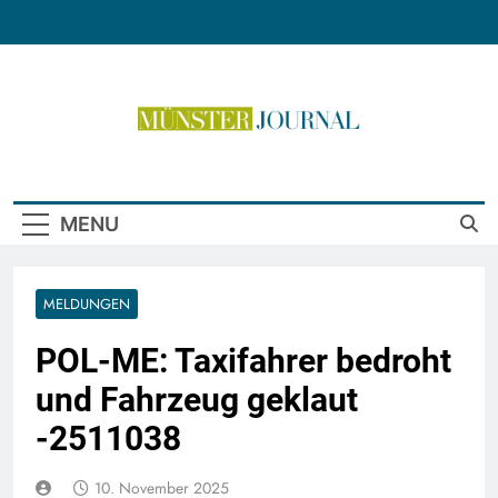
Skip
to
content
Münster Journal
MENU
MELDUNGEN
POL-ME: Taxifahrer bedroht
und Fahrzeug geklaut
-2511038
10. November 2025