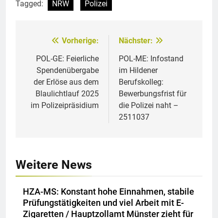
Tagged:
NRW
Polizei
Vorherige:
Nächster:
Beitragsnavigation
POL-GE: Feierliche
POL-ME: Infostand
Spendenübergabe
im Hildener
der Erlöse aus dem
Berufskolleg:
Blaulichtlauf 2025
Bewerbungsfrist für
im Polizeipräsidium
die Polizei naht –
2511037
Weitere News
HZA-MS: Konstant hohe Einnahmen, stabile
Prüfungstätigkeiten und viel Arbeit mit E-
Zigaretten / Hauptzollamt Münster zieht für