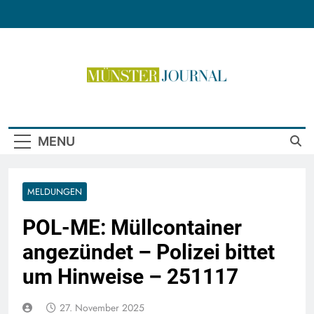
Skip
to
content
Münster Journal
MENU
MELDUNGEN
POL-ME: Müllcontainer
angezündet – Polizei bittet
um Hinweise – 251117
27. November 2025