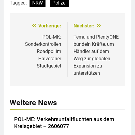
Tagged:
NRW
Polizei
Vorherige:
Nächster:
Beitragsnavigation
POL-MK:
Temu und PlentyONE
Sonderkontrollen
bündeln Kräfte, um
Roadpol im
Händler auf dem
Halveraner
Weg zur globalen
Stadtgebiet
Expansion zu
unterstützen
Weitere News
POL-ME: Verkehrsunfallfluchten aus dem
Kreisgebiet – 2606077