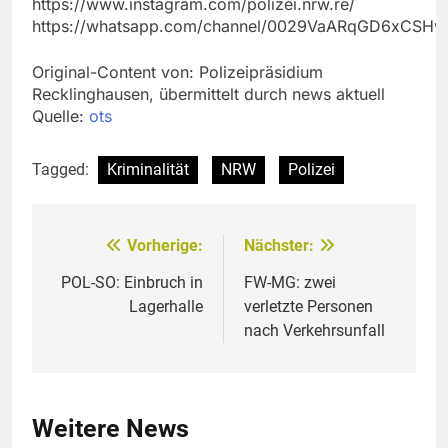
https://www.instagram.com/polizei.nrw.re/
https://whatsapp.com/channel/0029VaARqGD6xCSHw
Original-Content von: Polizeipräsidium
Recklinghausen, übermittelt durch news aktuell
Quelle:
ots
Tagged:
Kriminalität
NRW
Polizei
Vorherige:
Nächster:
Beitragsnavigation
POL-SO: Einbruch in
FW-MG: zwei
Lagerhalle
verletzte Personen
nach Verkehrsunfall
Weitere News