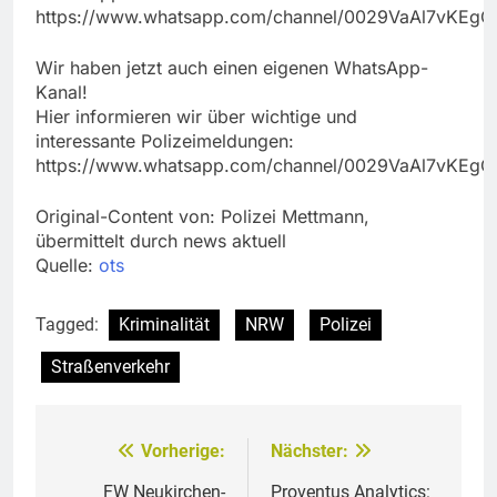
https://www.whatsapp.com/channel/0029VaAl7vKEg
Wir haben jetzt auch einen eigenen WhatsApp-
Kanal!
Hier informieren wir über wichtige und
interessante Polizeimeldungen:
https://www.whatsapp.com/channel/0029VaAl7vKEg
Original-Content von: Polizei Mettmann,
übermittelt durch news aktuell
Quelle:
ots
Tagged:
Kriminalität
NRW
Polizei
Straßenverkehr
Vorherige:
Nächster:
Beitragsnavigation
FW Neukirchen-
Proventus Analytics: